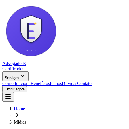
Advogado-E
Certificados
Serviços
Como funciona
Benefícios
Planos
Dúvidas
Contato
Emitir agora
Home
Mídias